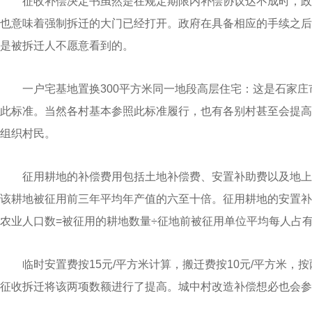
征收补偿决定书虽然是在规定期限内补偿协议达不成时，政
也意味着强制拆迁的大门已经打开。政府在具备相应的手续之后
是被拆迁人不愿意看到的。
一户宅基地置换300平方米同一地段高层住宅：这是石家
此标准。当然各村基本参照此标准履行，也有各别村甚至会提高
组织村民。
征用耕地的补偿费用包括土地补偿费、安置补助费以及地上
该耕地被征用前三年平均年产值的六至十倍。征用耕地的安置补
农业人口数=被征用的耕地数量÷征地前被征用单位平均每人占
临时安置费按15元/平方米计算，搬迁费按10元/平方米，按
征收拆迁将该两项数额进行了提高。城中村改造补偿想必也会参