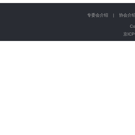
专委会介绍
|
协会介
C
京ICP