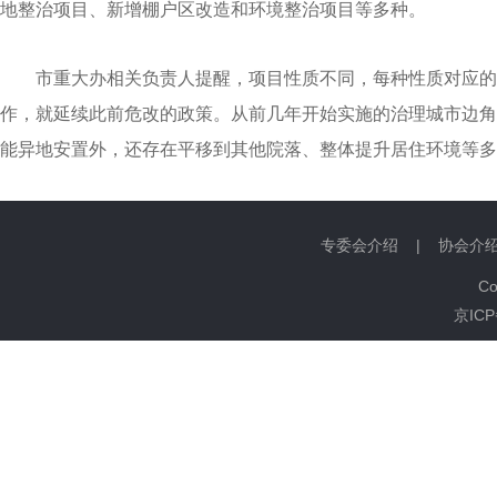
地整治项目、新增棚户区改造和环境整治项目等多种。
市重大办相关负责人提醒，项目性质不同，每种性质对应的
作，就延续此前危改的政策。从前几年开始实施的治理城市边角
能异地安置外，还存在平移到其他院落、整体提升居住环境等多种
专委会介绍
|
协会介
C
京ICP